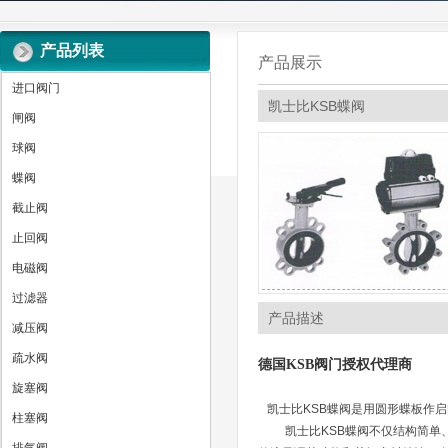
产品列表
产品展示
进口阀门
凯士比KSB蝶阀
闸阀
球阀
蝶阀
截止阀
止回阀
电磁阀
过滤器
产品描述
减压阀
疏水阀
德国KSB阀门授权代理商
旋塞阀
凯士比KSB蝶阀是用圆形蝶板作
柱塞阀
凯士比KSB蝶阀不仅结构简单、