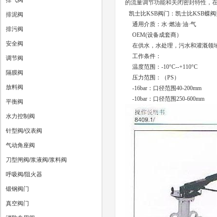
排气阀
的流量调节功能和关闭密封特性，
凯士比KSB阀门：
凯士比KSB
蝶阀
排泥阀
通用介质：水·燃油·油·气
排污阀
OEM(设备成套商）
安全阀
在供水，水处理，污水和灌溉领域
工作条件：
调节阀
温度范围：-10°C--+110°C
隔膜阀
压力范围：（PS）
放料阀
-16bar：口径范围40-200mm
-10bar：口径范围250-600mm
平衡阀
水力控制阀
针型阀/仪表阀
气动角座阀
刀型闸阀/浆液阀/浆料阀
呼吸阀/阻火器
锻钢阀门
真空阀门