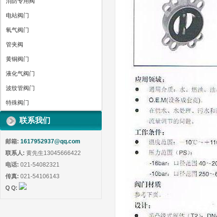
消防专用阀
电站阀门
氧气阀门
管夹阀
黄铜阀门
液化气阀门
波纹管阀门
特殊阀门
联系我们
邮箱:
1617952937@qq.com
联系人:
黄先生13045666422
电话:
021-54082321
传真:
021-54106143
Q Q: