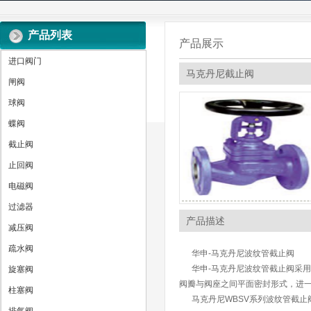
产品列表
产品展示
进口阀门
马克丹尼截止阀
闸阀
球阀
蝶阀
截止阀
止回阀
电磁阀
过滤器
产品描述
减压阀
疏水阀
华申-马克丹尼波纹管截止阀
华申-马克丹尼波纹管截止阀采用
旋塞阀
阀瓣与阀座之间平面密封形式，进
柱塞阀
马克丹尼WBSV系列波纹管截止