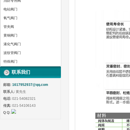
消防专用阀
电站阀门
氧气阀门
管夹阀
黄铜阀门
液化气阀门
波纹管阀门
特殊阀门
联系我们
邮箱:
1617952937@qq.com
联系人:
黄先生
电话:
021-54082321
传真:
021-54106143
Q Q: