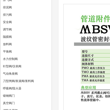
排气阀
排泥阀
排污阀
安全阀
调节阀
隔膜阀
放料阀
平衡阀
水力控制阀
针型阀/仪表阀
气动角座阀
刀型闸阀/浆液阀/浆料阀
呼吸阀/阻火器
锻钢阀门
真空阀门